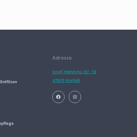
Adresse
Josef-Heinrichs-Str. 18
47839 Krefeld
ntfilzen
n
npflege