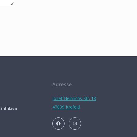
Adresse
Josef-Heinrichs-Str. 18
47839 Krefeld
ntfilzen
n