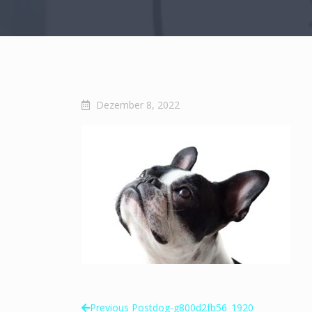
Dezember 8, 2022
Previous Post
dog-g800d2fb56_1920